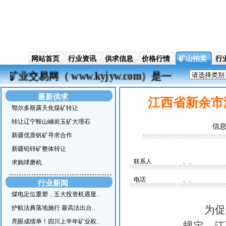
网站首页
行业资讯
供求信息
价格行情
矿山拍卖
行
矿业交易网（ www.kyjyw.com）是一
最新供求
江西省新余市
鄂尔多斯露天焦煤矿转让
转让辽宁鞍山岫岩玉矿大理石
信息
新疆优质钒矿寻求合作
新疆铅锌矿整体转让
联系人
、、
求购球磨机
电话
、、
行业新闻
煤电定位重塑，五大投资机遇显..
为促
护航法典落地施行 最高法出台..
亮眼成绩单！四川上半年矿业权..