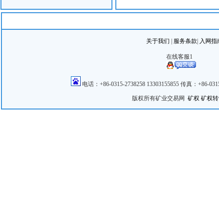
1
114°4
2
114°4
3
114°4
4
114°4
关于我们
|
服务条款
|
入网指
5
114°4
在线客服1
6
114°4
7
114°4
电话：+86-0315-2738258 13303155855 传真：+86
8
114°4
版权所有矿业交易网
矿权
矿权转
9
114°4
10
114°4
11
0
勘查
勘查
拟出
起始
出让
T≥90℃，