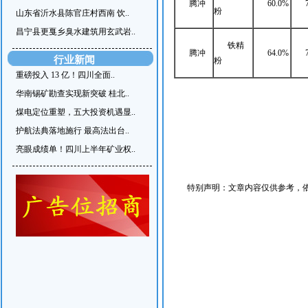
腾冲
60.0%
粉
山东省沂水县陈官庄村西南 饮..
昌宁县更戛乡臭水建筑用玄武岩..
铁精
腾冲
64.0%
行业新闻
粉
重磅投入 13 亿！四川全面..
华南锡矿勘查实现新突破 桂北..
煤电定位重塑，五大投资机遇显..
护航法典落地施行 最高法出台..
亮眼成绩单！四川上半年矿业权..
特别声明：文章内容仅供参考，