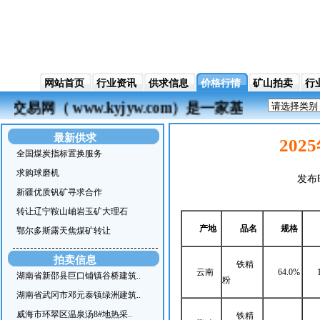
网站首页
行业资讯
供求信息
价格行情
矿山拍卖
行
业交易网（ www.kyjyw.com）是一家基于
最新供求
20
全国煤炭指标置换服务
求购球磨机
发布
新疆优质钒矿寻求合作
转让辽宁鞍山岫岩玉矿大理石
产地
品名
规格
鄂尔多斯露天焦煤矿转让
拍卖信息
铁精
云南
64.0%
湖南省新邵县巨口铺镇谷桥建筑..
粉
湖南省武冈市邓元泰镇绿洲建筑..
威海市环翠区温泉汤8#地热采..
铁精