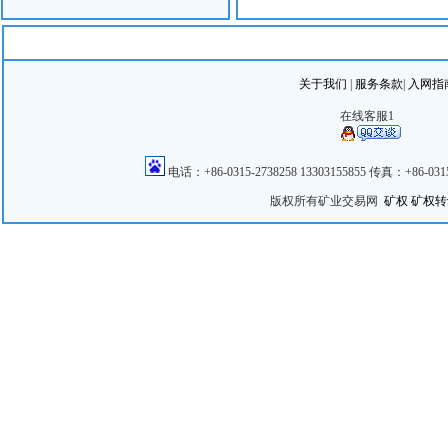
矿山
开采
地理
关于我们
|
服务条款
|
入网指
面积
在线客服1
标）：
电话：+86-0315-2738258 13303155855 传真：+86
序号
版权所有矿业交易网
矿权
矿权转
1
53159
2
53158
3
53157
4
53157
5
53155
6
53153
7
53151
8
53152
9
53153
10
53155
11
53157