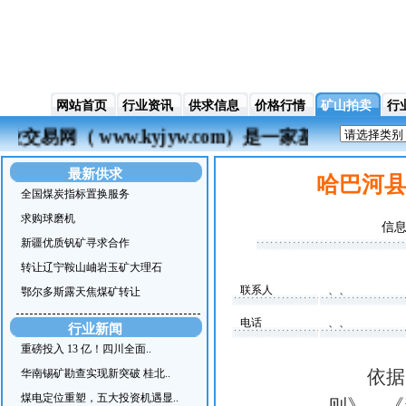
网站首页
行业资讯
供求信息
价格行情
矿山拍卖
行
业交易网（ www.kyjyw.com）是一家基
最新供求
哈巴河县
全国煤炭指标置换服务
求购球磨机
信息
新疆优质钒矿寻求合作
转让辽宁鞍山岫岩玉矿大理石
联系人
、、
鄂尔多斯露天焦煤矿转让
电话
、、
行业新闻
重磅投入 13 亿！四川全面..
依据
华南锡矿勘查实现新突破 桂北..
煤电定位重塑，五大投资机遇显..