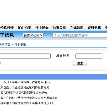
价格行情
矿山拍卖
行业展会
勘查公司
在线知识
资料书籍
提供了信息，宣传，贸易，资料等多方位的增值服务。
网站首页->>行业资讯
发布时间
别
！四川上半年矿业权出让收益超 67 亿元
拖累盘面，工业硅价格延续弱势盘整格局
源 我国深层煤层气勘探开发提速增效
依赖！广西合山从百年煤都迈向向海发展新赛道
持续回暖！国家能源集团上半年业绩稳步上行