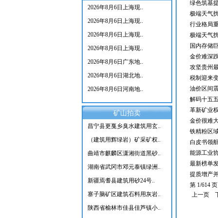
绿色筑基提
2026年8月6日上海现..
极端天气
2026年8月6日上海现..
行业格局重
2026年8月6日上海现..
极端天气扰
国内存储
2026年8月6日上海现..
金价难深
2026年8月6日广东地..
攻坚贵州
2026年8月6日湖北地..
税制迎来
油价区间
2026年8月6日河南地..
解码十五
革新矿业权
矿山拍卖
金价很难大
昌宁县更戛乡臭水建筑用玄..
铁精粉区域
（建筑用辉绿岩）矿采矿权..
白皮书领航
能源工业
曲靖市麒麟区潇湘街道黑砂..
最新榜单发布
湖南省武冈市邓元泰镇绿洲..
提质增产并
新疆焉耆县建筑用砂24号..
第 1/614 
寨子脑矿区建筑石料用灰岩..
上一页
陕西省榆林市佳县佳芦镇小..