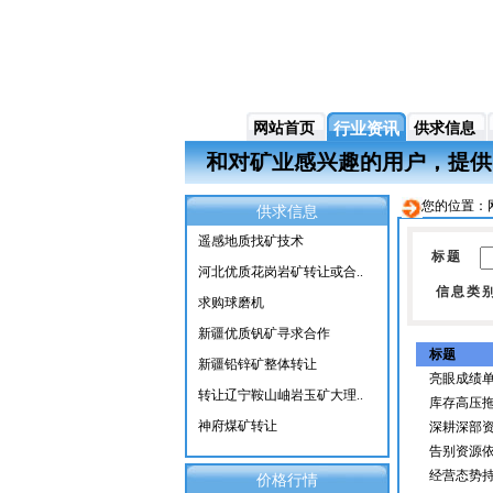
网站首页
行业资讯
供求信息
户网站，它面向各地拥有矿业和对矿业感兴趣的用户，
您的位置：
供求信息
遥感地质找矿技术
标题
河北优质花岗岩矿转让或合..
信息类
求购球磨机
新疆优质钒矿寻求合作
标题
新疆铅锌矿整体转让
亮眼成绩单
转让辽宁鞍山岫岩玉矿大理..
库存高压
神府煤矿转让
深耕深部资
告别资源
经营态势
价格行情