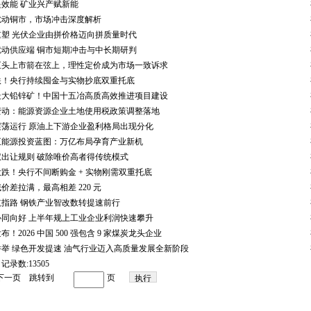
效能 矿业兴产赋新能
扰动铜市，市场冲击深度解析
塑 光伏企业由拼价格迈向拼质量时代
动供应端 铜市短期冲击与中长期研判
巨头上市箭在弦上，理性定价成为市场一致诉求
跌！央行持续囤金与实物抄底双重托底
最大铅锌矿！中国十五冶高质高效推进项目建设
变动：能源资源企业土地使用税政策调整落地
震荡运行 原油上下游企业盈利格局出现分化
五能源投资蓝图：万亿布局孕育产业新机
出让规则 破除唯价高者得传统模式
跌！央行不间断购金 + 实物刚需双重托底
价差拉满，最高相差 220 元
指路 钢铁产业智改数转提速前行
协同向好 上半年规上工业企业利润快速攀升
！2026 中国 500 强包含 9 家煤炭龙头企业
举 绿色开发提速 油气行业迈入高质量发展全新阶段
页 记录数:13505
下一页
跳转到
页