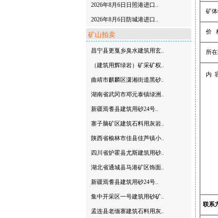
2026年8月6日日照港进口..
矿体
2026年8月6日防城港进口..
价 
矿山拍卖
昌宁县更戛乡臭水建筑用玄..
所在
（建筑用辉绿岩）矿采矿权..
内 
曲靖市麒麟区潇湘街道黑砂..
湖南省武冈市邓元泰镇绿洲..
新疆焉耆县建筑用砂24号..
寨子脑矿区建筑石料用灰岩..
陕西省榆林市佳县佳芦镇小..
四川省炉霍县尤斯建筑用砂..
湖北省通城县马港矿区饰面..
新疆焉耆县建筑用砂24号..
集中开采区一号建筑用砂矿..
联系
孟连县老缅寨建筑石料用灰..