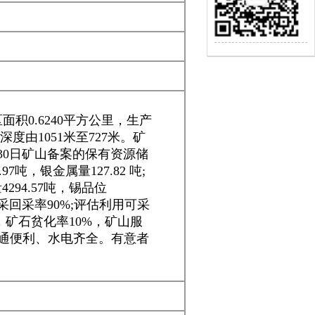
0.6240平方公里，生产
度由1051米至727米。矿
月30日矿山备案的保有资源储
.97吨，银金属量127.82 吨;
294.57吨，锡品位
t;开采回采率90%;评估利用可采
1年，矿石贫化率10%，矿山服
山交通便利、水电齐全。有意者