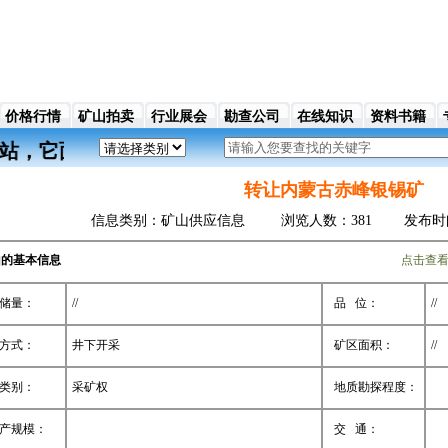
价格行情
矿山拍卖
行业展会
勘查公司
在线知识
资料书籍
的门户网站，它面向各地拥有矿业和对矿业感兴趣的用户
转让内蒙古赤峰银锡矿
信息类别：矿山供应信息 浏览人数：381 发布时间：2026/
山的基本信息
点击查
储量：
//
品 位：
//
方式：
井下开采
矿区面积：
//
类别：
采矿权
地质勘探程度：
产规模：
交 通：