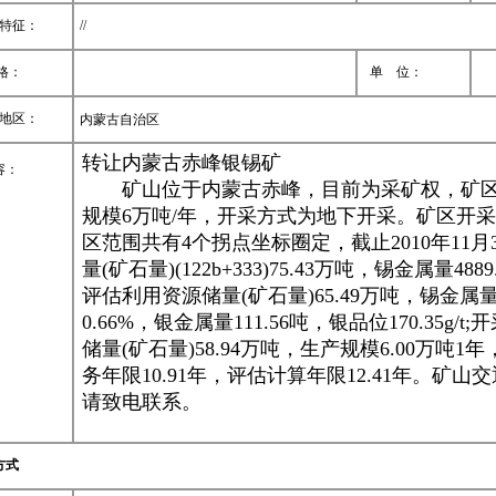
特征：
//
格：
单 位：
地区：
内蒙古自治区
转让内蒙古赤峰银锡矿
容：
矿山位于内蒙古赤峰，目前为采矿权，矿区面积
规模6万吨/年，开采方式为地下开采。矿区开采深
区范围共有4个拐点坐标圈定，截止2010年11
量(矿石量)(122b+333)75.43万吨，锡金属量4889
评估利用资源储量(矿石量)65.49万吨，锡金属量4
0.66%，银金属量111.56吨，银品位170.35g/
储量(矿石量)58.94万吨，生产规模6.00万吨
务年限10.91年，评估计算年限12.41年。矿
请致电联系。
方式