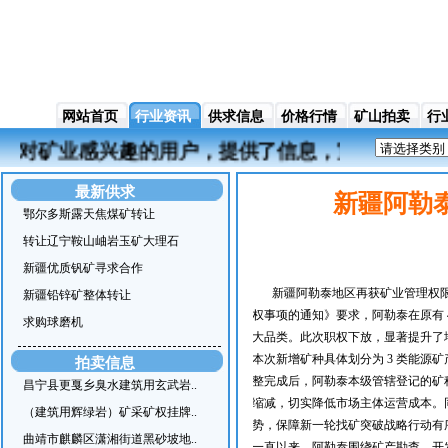
网站首页
行业资讯
供求信息
价格行情
矿山拍卖
行
有矿业和对矿业感兴趣的用户，提供了信息，宣传，贸
最新供求
新疆阿勒泰
鄂尔多斯露天焦煤矿转让
转让辽宁鞍山岫岩玉矿大理石
新疆优质钒矿寻求合作
新疆阿勒泰地区再获矿业管理权
新疆铅锌矿整体转让
权事项的通知》要求，阿勒泰在原有 
求购球磨机
大品类。此次职权下放，显著提升了
本次新增矿种具体划分为 3 类能源
拍卖信息
整完成后，阿勒泰本级管辖登记的矿
昌宁县更戛乡臭水建筑用玄武岩..
缩减，切实降低市场主体运营成本。
（建筑用辉绿岩）矿采矿权挂牌..
势，保障新一轮找矿突破战略行动有
曲靖市麒麟区潇湘街道黑砂坡地..
一直以来，阿勒泰围绕矿产勘查、开发