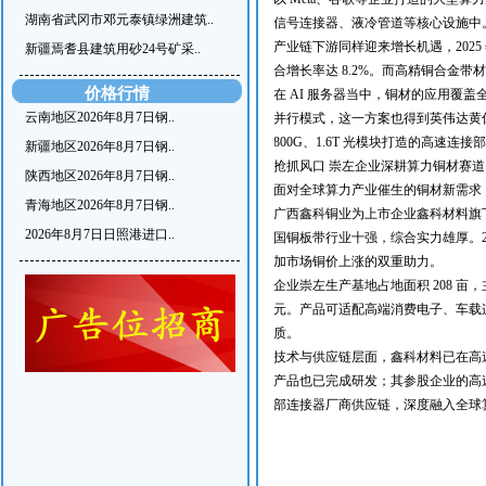
湖南省武冈市邓元泰镇绿洲建筑..
信号连接器、液冷管道等核心设施中
产业链下游同样迎来增长机遇，2025 年
新疆焉耆县建筑用砂24号矿采..
合增长率达 8.2%。而高精铜合金
价格行情
在 AI 服务器当中，铜材的应用覆
云南地区2026年8月7日钢..
并行模式，这一方案也得到英伟达黄
800G、1.6T 光模块打造的高速
新疆地区2026年8月7日钢..
抢抓风口 崇左企业深耕算力铜材赛道
陕西地区2026年8月7日钢..
面对全球算力产业催生的铜材新需求，
青海地区2026年8月7日钢..
广西鑫科铜业为上市企业鑫科材料旗
2026年8月7日日照港进口..
国铜板带行业十强，综合实力雄厚。202
加市场铜价上涨的双重助力。
企业崇左生产基地占地面积 208 亩，
元。产品可适配高端消费电子、车载
质。
技术与供应链层面，鑫科材料已在高速铜
产品也已完成研发；其参股企业的高
部连接器厂商供应链，深度融入全球