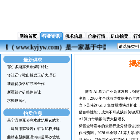
网站首页
行业资讯
供求信息
价格行情
矿山拍卖
行
网（ www.kyjyw.com）是一家基于中国
最新供求
揭
鄂尔多斯露天焦煤矿转让
转让辽宁鞍山岫岩玉矿大理石
新疆优质钒矿寻求合作
随着 AI 算力产业高速发展，铜
新疆铅锌矿整体转让
测算，2030 年全球各类数据中心年度
求购球磨机
当下英伟达 GPU 集群规模快速
借独特性能，成为不可或缺的关键原
拍卖信息
AI 算力带动铜消费大幅增长
昌宁县更戛乡臭水建筑用玄武岩..
标普全球发布的最新行业分析报告指出，
（建筑用辉绿岩）矿采矿权挂牌..
作出预测，2026 年全球 AI 算力领
曲靖市麒麟区潇湘街道黑砂坡地..
以 Meta、谷歌等企业打造的大型算