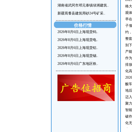
湖南省武冈市邓元泰镇绿洲建筑..
格
观
新疆焉耆县建筑用砂24号矿采..
早在
价格行情
子项
2026年8月6日上海现货钨..
约
整套
2026年8月6日上海现货电..
别下
2026年8月6日上海现货铝..
产能
2026年8月6日上海现货锡..
作为
2026年8月6日广东地区铁..
排放
化
20
酸
地
迈
聚力
智
破作
化
省 