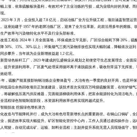
大幅上涨，依靠硫酸板块盈利，有效对冲了主业冶炼的亏损，成为业绩向好的关键。而
体现。
 2023 年 3 月，企业投入超 7.8 亿元，启动冶炼厂全方位升级工程，项目涵盖智慧
。这座始建于 1957 年的老牌冶炼厂区，迎来了全方位革新。此前沿用多年的熔炼
，生产效率与污染物转化水平不及行业头部标准。
改造工程在 2024 年 1 月全面落地，环保成效立竿见影。厂区综合能耗下降 20%
降 50%、15%、30% 以上；环集烟气三类污染物排放也实现大幅削减，降幅依次达到 
同步攀升，当年就为企业新增效益超 1.2 亿元。
新晋绿色标杆工厂，2023 年建成的弘盛铜业从规划之初便坚守生态发展理念，全面
、提升资源利用率。厂区废气处理采用循环离子液脱硫技术，吸收剂常温下无挥发、可循
高效处理。
26 年，硫酸产能直接影响铜冶炼企业整体盈亏，大冶有色一季度的良好开局，也是环
车间低温位余热回收项目正加速建设，该技术首次实现百万吨级硫酸装置，在转炉烟气
后，将破解低压蒸汽供应难题，完善能源梯级利用体系，把富余能源转化为清洁电力。
入全流程绿色智能制造阶段，水资源利用效率也将实现跨越式提升。
智能技改 挖掘绿色增长潜力
能化改造与节能降耗并行，成为大冶有色培育新增长点的重要路径。在铜山口铜矿，全
业，掘进效率实现大幅提升。矿区智能化管控中心内，工作人员通过虚拟操作台，远程操
无人驾驶，自动完成出矿、运输、卸料全流程；主副井提升系统无需人员现场值守，智
200 余万元。