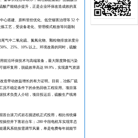
硫酸产能稳步提升，正是企业环保改造成效的直
运营中心搭建、原料管控优化、低空烟害治理等 52 个
、吹炼工艺，受设备老化、管理模式粗放等问题制
，硫酸尾气中二氧化硫、氮氧化物、颗粒物排放浓度分
50%、25%、10% 以上。环境改善的同时，硫酸
应用前沿环保技术与高端装备，最大限度降低污染
环复用，脱硫效率高达 99.9%，实现废气资源
保改造带动效益增长的有力证明。目前，冶炼厂硫
工况不稳定条件下的余热回收工程应用。项目落
据技术负责人介绍，项目投运后，硫酸生产线将
国首台滚刀式岩石掘进机正式投用，相比传统爆
控井下凿岩台车；-280 中段电机车实现常态
能通风系统按需调节风量，单是电费每年就能节