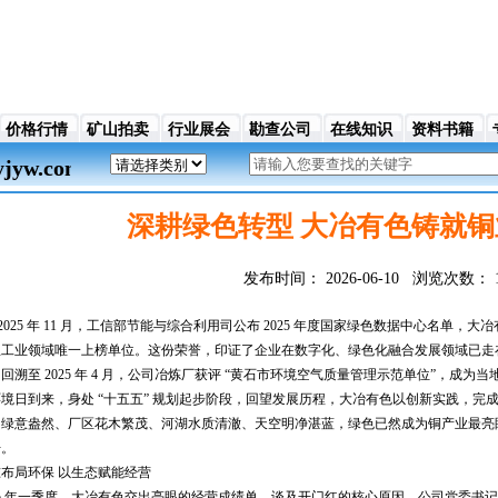
价格行情
矿山拍卖
行业展会
勘查公司
在线知识
资料书籍
.kyjyw.com）是一家基于中国矿业交易、买卖
深耕绿色转型 大冶有色铸就
发布时间：
2026-06-10
浏览次数：
2025 年 11 月，工信部节能与综合利用司公布 2025 年度国家绿色数据中心名单
里工业领域唯一上榜单位。这份荣誉，印证了企业在数字化、绿色化融合发展领域已走
回溯至 2025 年 4 月，公司冶炼厂获评 “黄石市环境空气质量管理示范单位”，成为
境日到来，身处 “十五五” 规划起步阶段，回望发展历程，大冶有色以创新实践，完
山绿意盎然、厂区花木繁茂、河湖水质清澈、天空明净湛蓝，绿色已然成为铜产业最亮
开。
布局环保 以生态赋能经营
25 年一季度，大冶有色交出亮眼的经营成绩单。谈及开门红的核心原因，公司党委书