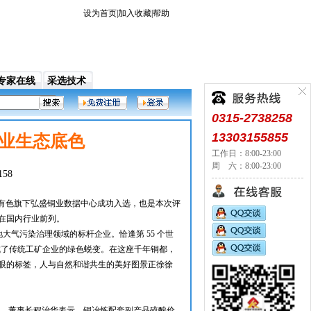
设为首页
|
加入收藏
|
帮助
专家在线
采选技术
行业的门户网站，它面向各地拥有矿业和对矿业感兴趣
0315-2738258
13303155855
铜业生态底色
工作日：8:00-23:00
周 六：8:00-23:00
158
，大冶有色旗下弘盛铜业数据中心成功入选，也是本次评
在国内行业前列。
当地大气污染治理领域的标杆企业。恰逢第 55 个世
成了传统工矿企业的绿色蜕变。在这座千年铜都，
眼的标签，人与自然和谐共生的美好图景正徐徐
记、董事长程治华表示，铜冶炼配套副产品硫酸价