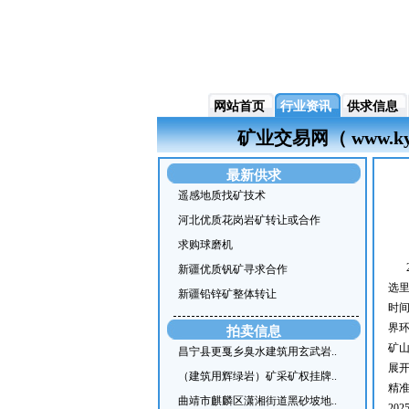
网站首页
行业资讯
供求信息
矿业交易网（ www
最新供求
遥感地质找矿技术
河北优质花岗岩矿转让或合作
求购球磨机
新疆优质钒矿寻求合作
选
新疆铅锌矿整体转让
时间
界环
拍卖信息
矿
昌宁县更戛乡臭水建筑用玄武岩..
展
（建筑用辉绿岩）矿采矿权挂牌..
精准
曲靖市麒麟区潇湘街道黑砂坡地..
20