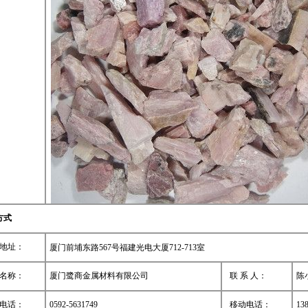
方式
地址：
厦门前埔东路567号福建光电大厦712-713室
名称：
厦门鹭商金属材料有限公司
联 系 人：
陈
电话：
0592-5631749
移动电话：
13