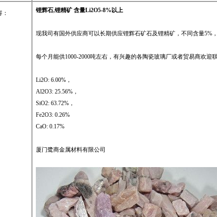
锂辉石
,
锂精矿
含量
Li2O5-8%
以上
容：
现我司有国外供应商可以长期供应锂辉石矿石及锂精矿，不同含量
5%
每个月能供
1000-2000
吨左右，有兴趣的各陶瓷玻璃厂或者贸易商欢迎
Li2O: 6.00%
，
Al2O3: 25.56%
，
SiO2: 63.72%
，
Fe2O3: 0.26%
CaO: 0.17%
厦门鹭商金属材料有限公司