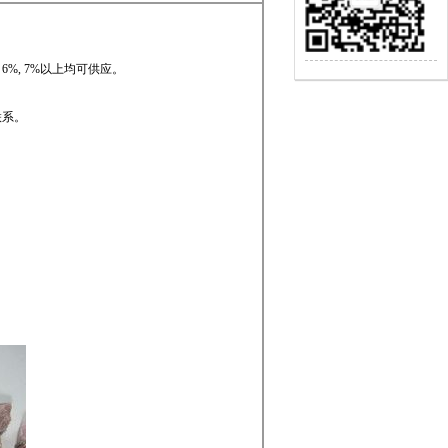
，
6%, 7%
以上均可供应。
联系。