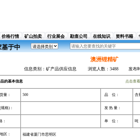
价格行情
矿山拍卖
行业展会
勘查公司
在线知识
资料书籍
om）是一家基于中国矿业交易、买卖行业的门户网站，
澳洲锂精矿
信息类别：矿产品供应信息 浏览人数：3488 发布时间：2020/
产品的基本信息
点击查
货量：
500
品 位：
含量
(规格)：
发 热 量：
格：
单 位：
吨
地区：
福建省厦门市思明区