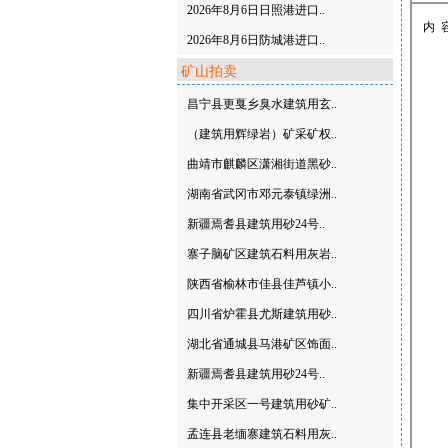
2026年8月6日日照港进口..
内 
2026年8月6日防城港进口..
矿山拍卖
昌宁县更戛乡臭水建筑用玄..
（建筑用辉绿岩）矿采矿权..
曲靖市麒麟区潇湘街道黑砂..
湖南省武冈市邓元泰镇绿洲..
新疆焉耆县建筑用砂24号..
寨子脑矿区建筑石料用灰岩..
陕西省榆林市佳县佳芦镇小..
四川省炉霍县尤斯建筑用砂..
湖北省通城县马港矿区饰面..
新疆焉耆县建筑用砂24号..
集中开采区一号建筑用砂矿..
孟连县老缅寨建筑石料用灰..