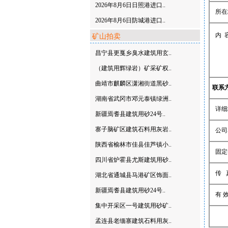
2026年8月6日日照港进口..
所在
2026年8月6日防城港进口..
内 
矿山拍卖
昌宁县更戛乡臭水建筑用玄..
（建筑用辉绿岩）矿采矿权..
曲靖市麒麟区潇湘街道黑砂..
联系
湖南省武冈市邓元泰镇绿洲..
详细
新疆焉耆县建筑用砂24号..
寨子脑矿区建筑石料用灰岩..
公司
陕西省榆林市佳县佳芦镇小..
固定
四川省炉霍县尤斯建筑用砂..
传 
湖北省通城县马港矿区饰面..
新疆焉耆县建筑用砂24号..
有 效
集中开采区一号建筑用砂矿..
孟连县老缅寨建筑石料用灰..