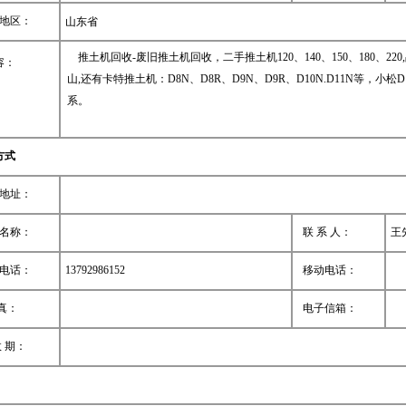
地区：
山东省
推土机回收-废旧推土机回收，二手推土机120、140、150、180、2
容：
山,还有卡特推土机：D8N、D8R、D9N、D9R、D10N.D11N等，小松D
系。
方式
地址：
名称：
联 系 人：
王
电话：
13792986152
移动电话：
真：
电子信箱：
 期：