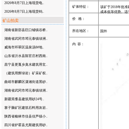
2026年8月7日上海现货电..
矿体特征：
该矿于2018年
2026年8月7日上海现货钨..
成本低等优势。适
价 格：
矿山拍卖
湖南省新邵县巨口铺镇谷桥..
所在地区：
国外
湖南省武冈市邓元泰镇绿洲..
内 容：
威海市环翠区温泉汤8#地..
山东省沂水县陈官庄村西南..
昌宁县更戛乡臭水建筑用玄..
（建筑用辉绿岩）矿采矿权..
曲靖市麒麟区潇湘街道黑砂..
湖南省武冈市邓元泰镇绿洲..
新疆焉耆县建筑用砂24号..
寨子脑矿区建筑石料用灰岩..
陕西省榆林市佳县佳芦镇小..
四川省炉霍县尤斯建筑用砂..