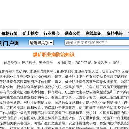
价格行情
矿山拍卖
行业展会
勘查公司
在线知识
资料书籍
买卖行业的门户网站，它面向各地拥有矿业和对矿业感兴
煤矿职业病防治知识
信息类别：
环境科学、安全科学
发布时间：
2020-07-03
浏览次数：
10081
矿办室为煤矿的职业卫生管理机构，配备专职职业卫生专业人员，负责全矿的职业
健全职业卫生管理制度和操作规程；建立、健全职业卫生档案和劳动者健康监护档案
所职业病危害因素监测及评价制度；建立、健全职业病危害事故应急救援预案。为职
防护设施，提供符合防治职业病要求的职业病防护用品。在各在建工程施工现场醒目
布有关职业病防治的规章制度、操作规程、职业病危害事故应急救援措施和工作场所
在可能发生急性职业损伤的有毒、有害工作场所，设置警示标志，在施工现场配置急
应急撤离通道。对职业病防护设备、应急救援设施和个人使用的职业病防护用品，进
修，定期检测其性能和效果，确保其处于正常状态，使用期间不得擅自拆除或者停止
工作场所职业病危害因素不符合国家职业卫生标准和卫生要求时，立即采取相应治理
素经治理后，符合国家职业卫生标准和卫生要求的，方可重新作业。对施工中所使用
提供相关的有害因素、可能产生的危害后果、安全使用注意事项、职业病防护以及应
与职工订立劳动合同时，将工作过程中可能产生的职业病危害及其后果、职业病防护