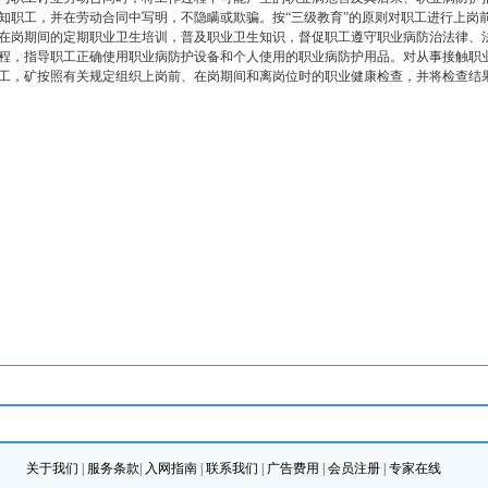
知职工，并在劳动合同中写明，不隐瞒或欺骗。按“三级教育”的原则对职工进行上岗
在岗期间的定期职业卫生培训，普及职业卫生知识，督促职工遵守职业病防治法律、
程，指导职工正确使用职业病防护设备和个人使用的职业病防护用品。对从事接触职
工，矿按照有关规定组织上岗前、在岗期间和离岗位时的职业健康检查，并将检查结
关于我们
|
服务条款
|
入网指南
|
联系我们
|
广告费用
|
会员注册
|
专家在线