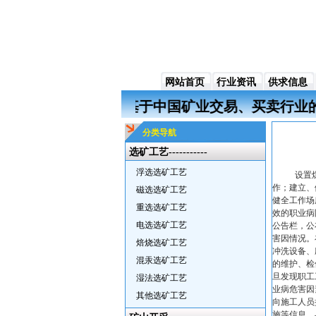
网站首页
行业资讯
供求信息
w.kyjyw.com）是一家基于中国矿业交易、
分类导航
选矿工艺-----------
浮选选矿工艺
设置煤
作；建立、
磁选选矿工艺
健全工作场
重选选矿工艺
效的职业病
电选选矿工艺
公告栏，公
害因情况。
焙烧选矿工艺
冲洗设备、
混汞选矿工艺
的维护、检
旦发现职工
湿法选矿工艺
业病危害因
其他选矿工艺
向施工人员
施等信息。