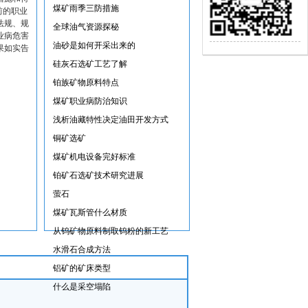
煤矿雨季三防措施
前的职业
法规、规
全球油气资源探秘
业病危害
油砂是如何开采出来的
果如实告
硅灰石选矿工艺了解
铂族矿物原料特点
煤矿职业病防治知识
浅析油藏特性决定油田开发方式
铜矿选矿
煤矿机电设备完好标准
铂矿石选矿技术研究进展
萤石
煤矿瓦斯管什么材质
从钨矿物原料制取钨粉的新工艺
水滑石合成方法
铝矿的矿床类型
什么是采空塌陷