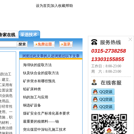
设为首页
|
加入收藏
|
帮助
专家在线
采选技术
趣的用户，提供了信息，宣传，贸易，资料等多方位的
0315-2738258
浏览过此文章的人还浏览过以下文章
13303155855
海绵钛的提取方法
工作日：8:00-23:00
周 六：8:00-23:00
钛及钛合金的提取方法
病防治工
；建立、
矿井突水有哪些预兆
工采用有
铅矿床种类
位置设置
职业病危
钨的加工与应用
救用品、
铜选矿设备
行经常性
使用。一
煤矿安全生产标准化基本要求
措施，职
最重要的核燃料——铀
的材料，
急救治措
突出煤层中深钻孔施工技术
措施和待