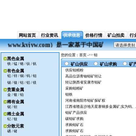
网站首页
行业资讯
供求信息
价格行情
矿山拍卖
行
（ www.kyjyw.com）是一家基于中国矿业
您的位置：首页 ->> 钼
黑色金属
铁
/
锰
/
铬
/
钛
/
钒
矿山供应
矿山求购
矿
供应钼精粉
有色金属
铅
/
锌
/
铜
/
钨
/
钼
高品位沥青铀钼矿转让
转让陕西省安康市钼矿
锡
/
镍
/
钴
/
铝
/
镁
采购钼精矿
贵重金属
钼铁
金
/
银
/ 铂
河南省南阳市钼矿探矿权
稀有金属
江西省赣县沙地天星寨铜多金属矿;实为钨、.
铌
/
钽
钼矿产品供应
稀土金属
碳钼矿求购
钇
/
钕
求购钼矿石
分散元素
求购钼矿石
硒
/
锗