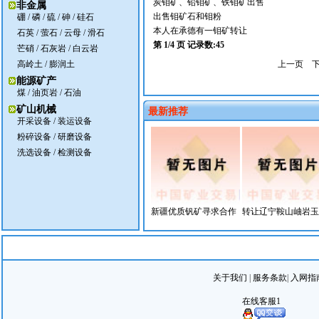
炭钼矿、铅钼矿、铁钼矿出售
非金属
出售钼矿石和钼粉
硼
/
磷
/
硫
/
砷
/
硅石
本人在承德有一钼矿转让
石英
/
萤石
/
云母
/
滑石
第 1/4 页 记录数:45
芒硝
/
石灰岩
/
白云岩
高岭土
/
膨润土
上一页
能源矿产
煤
/ 油页岩 /
石油
矿山机械
最新推荐
开采设备
/
装运设备
粉碎设备
/
研磨设备
洗选设备
/
检测设备
新疆优质钒矿寻求合作
转让辽宁鞍山岫岩玉.
关于我们
|
服务条款
|
入网指
在线客服1