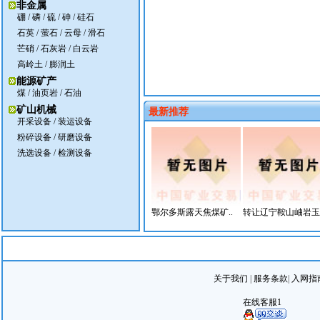
非金属
硼
/
磷
/
硫
/
砷
/
硅石
石英
/
萤石
/
云母
/
滑石
芒硝
/
石灰岩
/
白云岩
高岭土
/
膨润土
能源矿产
煤
/ 油页岩 /
石油
矿山机械
最新推荐
开采设备
/
装运设备
粉碎设备
/
研磨设备
洗选设备
/
检测设备
鄂尔多斯露天焦煤矿..
转让辽宁鞍山岫岩玉.
关于我们
|
服务条款
|
入网指
在线客服1