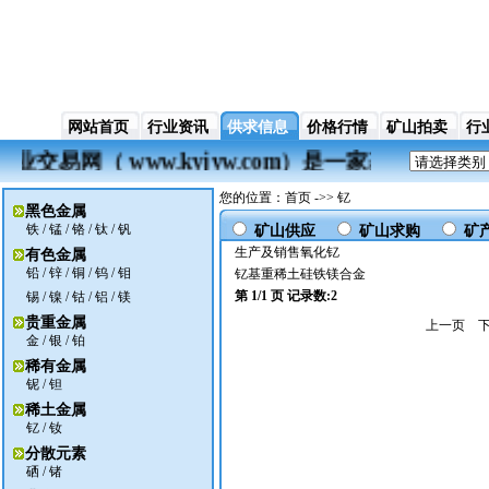
网站首页
行业资讯
供求信息
价格行情
矿山拍卖
行
矿业交易网（ www.kyjyw.com）是一家基
您的位置：首页 ->> 钇
黑色金属
铁
/
锰
/
铬
/
钛
/
钒
矿山供应
矿山求购
矿
生产及销售氧化钇
有色金属
铅
/
锌
/
铜
/
钨
/
钼
钇基重稀土硅铁镁合金
第 1/1 页 记录数:2
锡
/
镍
/
钴
/
铝
/
镁
贵重金属
上一页
金
/
银
/ 铂
稀有金属
铌
/
钽
稀土金属
钇
/
钕
分散元素
硒
/
锗