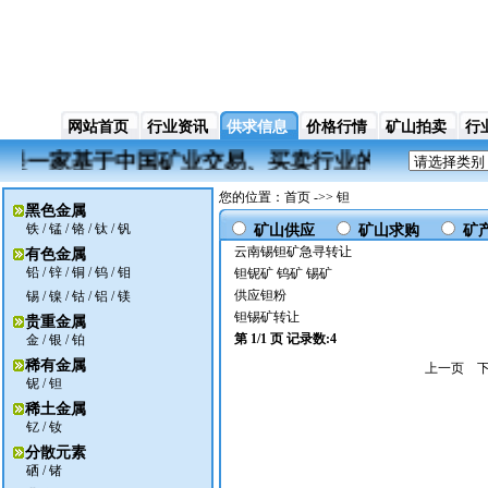
网站首页
行业资讯
供求信息
价格行情
矿山拍卖
行
w.com）是一家基于中国矿业交易、买卖行业的门
您的位置：首页 ->> 钽
黑色金属
铁
/
锰
/
铬
/
钛
/
钒
矿山供应
矿山求购
矿
云南锡钽矿急寻转让
有色金属
铅
/
锌
/
铜
/
钨
/
钼
钽铌矿 钨矿 锡矿
供应钽粉
锡
/
镍
/
钴
/
铝
/
镁
钽锡矿转让
贵重金属
第 1/1 页 记录数:4
金
/
银
/ 铂
稀有金属
上一页
铌
/
钽
稀土金属
钇
/
钕
分散元素
硒
/
锗