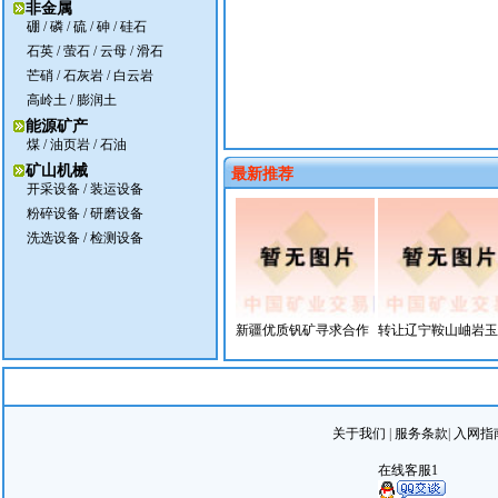
非金属
硼
/
磷
/
硫
/
砷
/
硅石
石英
/
萤石
/
云母
/
滑石
芒硝
/
石灰岩
/
白云岩
高岭土
/
膨润土
能源矿产
煤
/ 油页岩 /
石油
矿山机械
最新推荐
开采设备
/
装运设备
粉碎设备
/
研磨设备
洗选设备
/
检测设备
新疆优质钒矿寻求合作
转让辽宁鞍山岫岩玉.
关于我们
|
服务条款
|
入网指
在线客服1