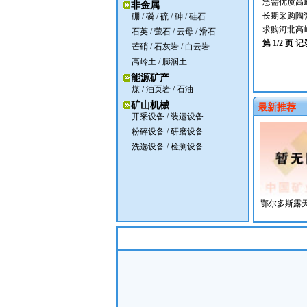
急需优质高
非金属
长期采购陶
硼
/
磷
/
硫
/
砷
/
硅石
求购河北高
石英
/
萤石
/
云母
/
滑石
第 1/2 页 记
芒硝
/
石灰岩
/
白云岩
高岭土
/
膨润土
能源矿产
煤
/ 油页岩 /
石油
矿山机械
最新推荐
开采设备
/
装运设备
粉碎设备
/
研磨设备
洗选设备
/
检测设备
鄂尔多斯露天