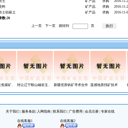
岭土
矿产品
求购
2016-11-
瓷料
矿产品
求购
2016-11-
岭土铝矾土
矿产品
求购
2016-11-
录数:26
上一页
下一页
跳转到
页
焦煤矿..
转让辽宁鞍山岫岩玉..
新疆优质钒矿寻求合作
遥感地质找矿技术
关于我们
|
服务条款
|
入网指南
|
联系我们
|
广告费用
|
会员注册
|
专家在线
在线客服1
在线客服2