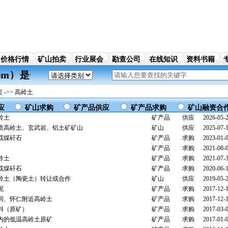
价格行情
矿山拍卖
行业展会
勘查公司
在线知识
资料书籍
jyw.com）是一家基于中国矿业交易、买卖行业的
->> 高岭土
应
矿山求购
矿产品供应
矿产品求购
矿山融资合
岭土
矿产品
供应
2026-05-
质高岭土、玄武岩、铝土矿矿山
矿山
供应
2025-07-
或煤矸石
矿产品
求购
2023-01-
矿产品
求购
2021-08-
岭土
矿产品
求购
2021-07-
或煤矸石
矿产品
求购
2020-06-
岭土（陶瓷土）转让或合作
矿山
供应
2019-05-
泥
矿产品
求购
2017-12-
同、怀仁附近高岭土
矿产品
求购
2017-12-
料（原矿）
矿产品
求购
2017-03-
内的低温高岭土原矿
矿产品
求购
2017-01-