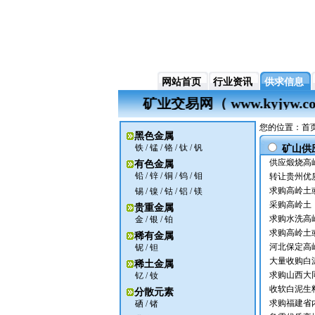
网站首页
行业资讯
供求信息
矿业交易网（ www.ky
您的位置：首页 
黑色金属
铁
/
锰
/
铬
/
钛
/
钒
矿山供
供应煅烧高
有色金属
铅
/
锌
/
铜
/
钨
/
钼
转让贵州优
求购高岭土
锡
/
镍
/
钴
/
铝
/
镁
采购高岭土
贵重金属
求购水洗高
金
/
银
/ 铂
求购高岭土
稀有金属
河北保定高
铌
/
钽
大量收购白
稀土金属
求购山西大
钇
/
钕
收软白泥生
分散元素
求购福建省
硒
/
锗