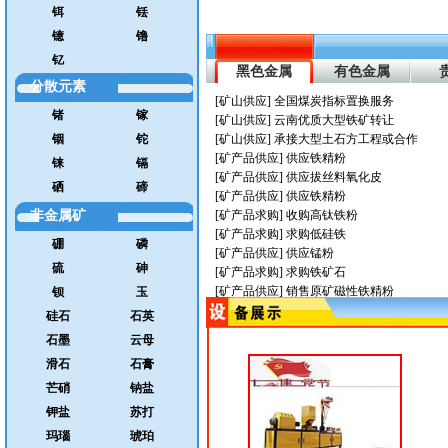
更多..
铒
铥
镱
镥
钇
黑色金属
有色金属
分散元素
[矿山供应] 全国煤炭指标置换服务
锗
镓
[矿山供应] 云南优质大型铁矿转让
铟
铊
[矿山供应] 承接大型土石方工程或合作
[矿产品供应] 供应铁精粉
铼
镉
[矿产品供应] 供应拔丝料氧化皮
硒
碲
[矿产品供应] 供应铁精粉
非金属矿
[矿产品求购] 收购高钛铁粉
[矿产品求购] 求购低硅铁
硼
磷
[矿产品供应] 供应锰粉
硫
砷
[矿产品求购] 求购铁矿石
[矿产品供应] 销售原矿磁性铁精粉
钡
玉
硅石
石英
石墨
云母
滑石
石膏
芒硝
钠盐
钾盐
苏打
玛瑙
琥珀