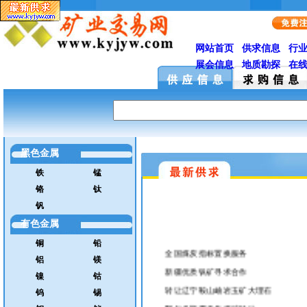
黑色金属
铁
锰
铬
钛
钒
有色金属
铜
铅
全国煤炭指标置换服务
铝
镁
新疆优质钒矿寻求合作
镍
钴
转让辽宁鞍山岫岩玉矿大理石
钨
锡
鄂尔多斯露天焦煤矿转让