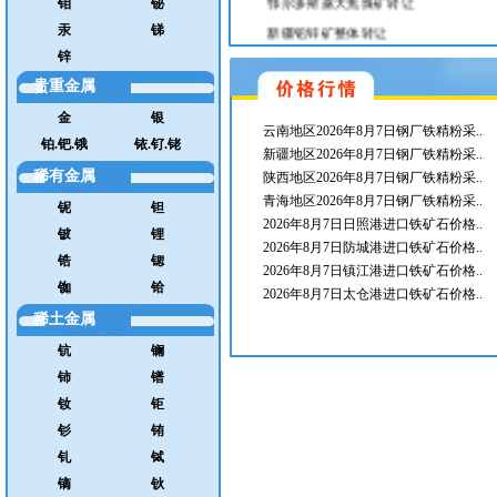
钼
铋
新疆铅锌矿整体转让
汞
锑
锌
遥感地质找矿技术
贵重金属
河北优质花岗岩矿转让或合作
2.66亿吨陕北煤矿转让
金
银
云南地区2026年8月7日钢厂铁精粉采..
铂.钯.锇
铱.钌.铑
内蒙古大型蛇纹岩矿及多金属矿转让或寻
新疆地区2026年8月7日钢厂铁精粉采..
稀有金属
转让内蒙古饰面用石灰岩矿山
陕西地区2026年8月7日钢厂铁精粉采..
青海地区2026年8月7日钢厂铁精粉采..
云南优质大型铁矿转让
铌
钽
2026年8月7日日照港进口铁矿石价格..
铍
锂
采购轻质碳酸钙
2026年8月7日防城港进口铁矿石价格..
锆
锶
转让辽宁兴城铜金矿
2026年8月7日镇江港进口铁矿石价格..
铷
铪
2026年8月7日太仓港进口铁矿石价格..
神府煤矿转让
稀土金属
内蒙古优质煤矿转让
钪
镧
转让内蒙古赤峰银锡矿
铈
镨
辽宁优质石墨（铁）矿转让或合作
钕
钜
贵州遵义铝土矿矿山转让
钐
铕
山西煤矿转让
钆
铽
3.5亿吨煤矿转让
镝
钬