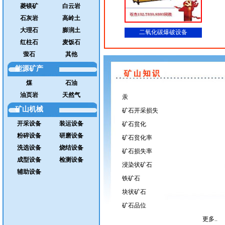
菱镁矿
白云岩
石灰岩
高岭土
大理石
膨润土
二氧化碳爆破设备
红柱石
麦饭石
萤石
其他
能源矿产
煤
石油
油页岩
天然气
汞
矿山机械
矿石开采损失
开采设备
装运设备
矿石贫化
粉碎设备
研磨设备
矿石贫化率
洗选设备
烧结设备
矿石损失率
成型设备
检测设备
浸染状矿石
辅助设备
铁矿石
块状矿石
矿石品位
更多..